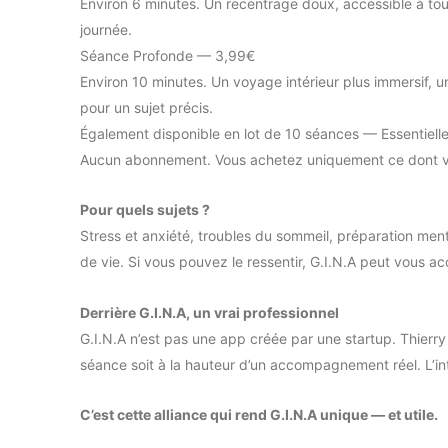
Environ 6 minutes. Un recentrage doux, accessible à to
journée.
Séance Profonde — 3,99€
Environ 10 minutes. Un voyage intérieur plus immersif, un 
pour un sujet précis.
Également disponible en lot de 10 séances — Essentiell
Aucun abonnement. Vous achetez uniquement ce dont v
Pour quels sujets ?
Stress et anxiété, troubles du sommeil, préparation ment
de vie. Si vous pouvez le ressentir, G.I.N.A peut vous 
Derrière G.I.N.A, un vrai professionnel
G.I.N.A n’est pas une app créée par une startup. Thierr
séance soit à la hauteur d’un accompagnement réel. L’inte
C’est cette alliance qui rend G.I.N.A unique — et utile.