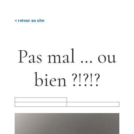
< retour au site
Pas mal … ou
bien ?!?!?