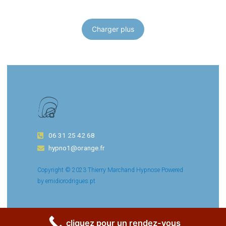
Charger plus
06 31 25 42 68
hypno1@orange.fr
Copyright © 2023 Thierry Marchand Hypnose Powered
by emidiorodrigues.pt
cliquez pour un rendez-vous