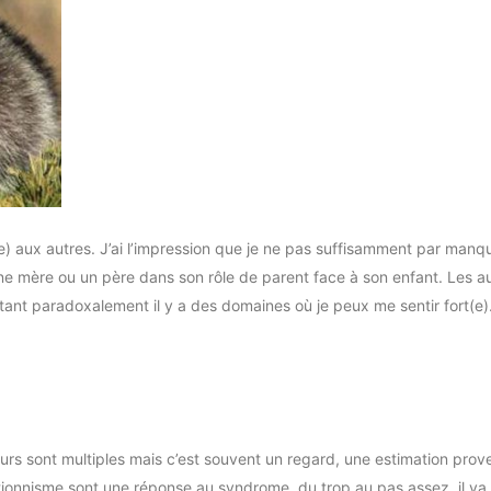
(e) aux autres. J’ai l’impression que je ne pas suffisamment par man
e mère ou un père dans son rôle de parent face à son enfant. Les autres
ant paradoxalement il y a des domaines où je peux me sentir fort(e).
urs sont multiples mais c’est souvent un regard, une estimation prove
ectionnisme sont une réponse au syndrome, du trop au pas assez, il va f