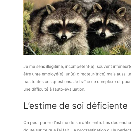
Je me sens illégitime, incompétent(e), souvent inférieur
être un(e employé(e), un(e) directeur(trice) mais aussi un
pas toutes ces questions. Je traîne ce complexe et pourt
une difficulté à l’auto-évaluation.
L’estime de soi déficiente
On peut parler d’estime de soi déficiente. Les déclenche
doute sur ce que j’ai fait. La procrastination ou le perf